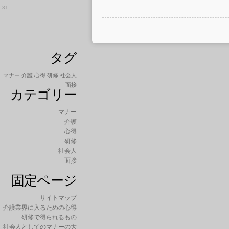
入
31
る
た
め
の
心
タグ
得
は
マナー
介護
心得
研修
社会人
面接
カテゴリー
マナー
介護
心得
研修
社会人
面接
固定ページ
サイトマップ
介護業界に入るための心得
研修で得られるもの
社会人としてのマナーの大