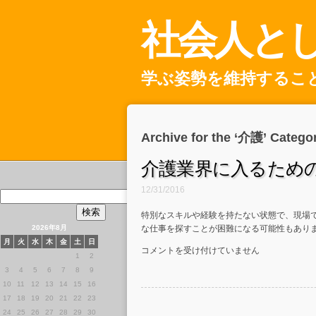
社会人と
学ぶ姿勢を維持するこ
Archive for the ‘介護’ Catego
介護業界に入るため
12/31/2016
検
索:
特別なスキルや経験を持たない状態で、現場
な仕事を探すことが困難になる可能性もありま
2026年8月
月
火
水
木
金
土
日
介
コメントを受け付けていません
1
2
護
3
4
5
6
7
8
9
業
10
11
12
13
14
15
16
界
17
18
19
20
21
22
23
に
24
25
26
27
28
29
30